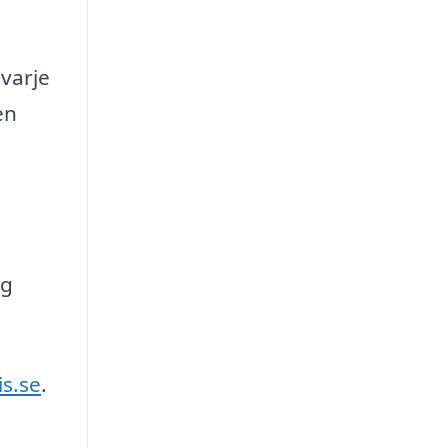
 varje
en
ng
is.se
.