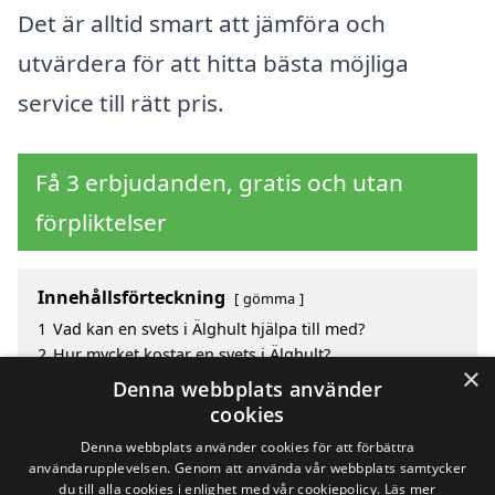
Det är alltid smart att jämföra och
utvärdera för att hitta bästa möjliga
service till rätt pris.
Få 3 erbjudanden, gratis och utan
förpliktelser
Innehållsförteckning
gömma
1
Vad kan en svets i Älghult hjälpa till med?
2
Hur mycket kostar en svets i Älghult?
×
3
Fördelar med att välja svets i Älghult
Denna webbplats använder
4
Sök efter en skicklig svets i de omgivande städerna
cookies
Älghult
Denna webbplats använder cookies för att förbättra
användarupplevelsen. Genom att använda vår webbplats samtycker
du till alla cookies i enlighet med vår cookiepolicy.
Läs mer