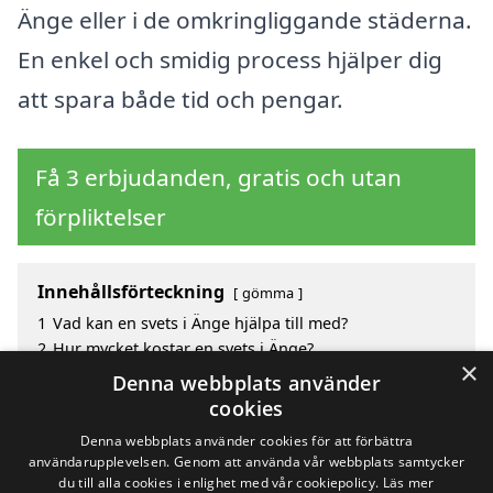
Änge eller i de omkringliggande städerna.
En enkel och smidig process hjälper dig
att spara både tid och pengar.
Få 3 erbjudanden, gratis och utan
förpliktelser
Innehållsförteckning
gömma
1
Vad kan en svets i Änge hjälpa till med?
2
Hur mycket kostar en svets i Änge?
×
3
Fördelar med att välja svets i Änge
Denna webbplats använder
4
Sök efter en skicklig svets i de omgivande städerna
cookies
Änge
Denna webbplats använder cookies för att förbättra
användarupplevelsen. Genom att använda vår webbplats samtycker
du till alla cookies i enlighet med vår cookiepolicy.
Läs mer