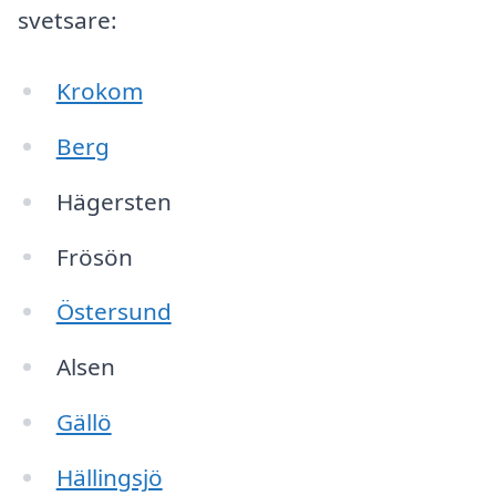
svetsare:
Krokom
Berg
Hägersten
Frösön
Östersund
Alsen
Gällö
Hällingsjö