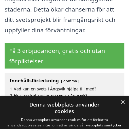
städerna. Detta ökar chanserna för att
ditt svetsprojekt blir framgångsrikt och
uppfyller dina förväntningar.
Få 3 erbjudanden, gratis och utan
förpliktelser
Innehållsförteckning
gömma
1
Vad kan en svets i Ängsvik hjälpa till med?
2
Hur mycket kostar en svets i Ängsvik?
×
3
Fördelar med att välja svets i Ängsvik
Denna webbplats använder
4
Sök efter en skicklig svets i de omgivande städerna
cookies
Ängsvik
Denna webbplats använder cookies för att förbättra
användarupplevelsen. Genom att använda vår webbplats samtycker