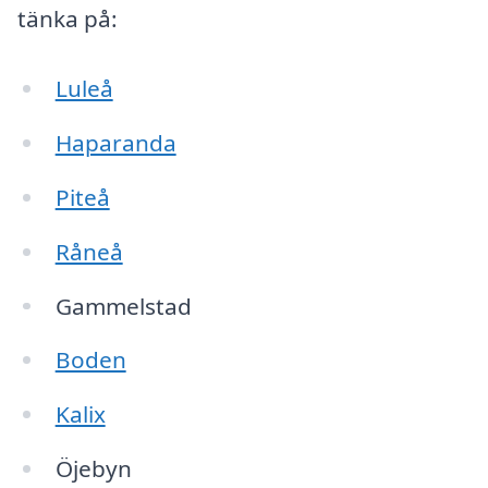
tänka på:
Luleå
Haparanda
Piteå
Råneå
Gammelstad
Boden
Kalix
Öjebyn