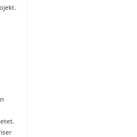
ojekt.
an
etet.
riser