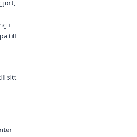
gjort,
ng i
a till
l sitt
nter