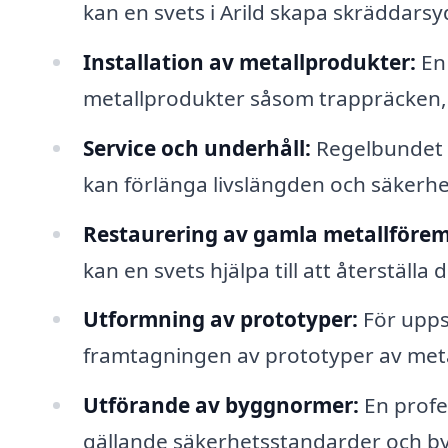
kan en svets i Arild skapa skräddars
Installation av metallprodukter:
En 
metallprodukter såsom trappräcken, b
Service och underhåll:
Regelbundet u
kan förlänga livslängden och säkerhet
Restaurering av gamla metallförem
kan en svets hjälpa till att återställa de
Utformning av prototyper:
För uppst
framtagningen av prototyper av meta
Utförande av byggnormer:
En profes
gällande säkerhetsstandarder och b