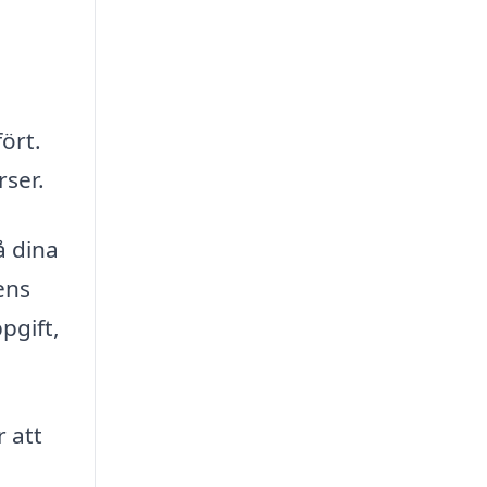
ört.
rser.
å dina
ens
pgift,
r att