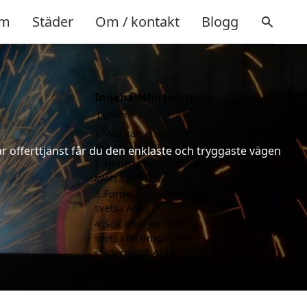
m
Städer
Om / kontakt
Blogg
Innehållsförteckning
gömma
1
Vad kan en svets i
Arild hjälpa till med?
år offerttjänst får du den enklaste och tryggaste vägen
2
Hur mycket kostar en
svets i Arild?
3
Fördelar med att välja
svets i Arild
4
Sök efter en skicklig
svets i de omgivande
städerna till Arild