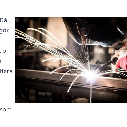
 Då
 gör
t om
n
flera
e som