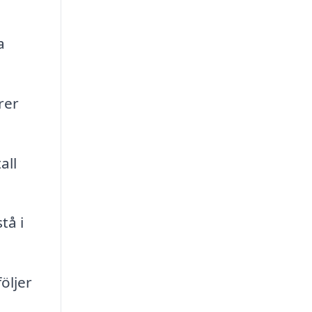
a
rer
all
tå i
öljer