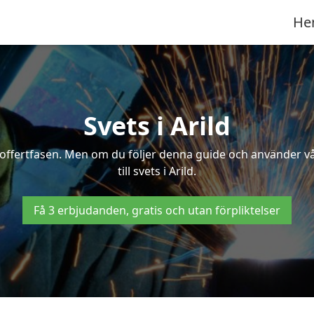
He
Svets i Arild
 i offertfasen. Men om du följer denna guide och använder v
till svets i Arild.
Få 3 erbjudanden, gratis och utan förpliktelser