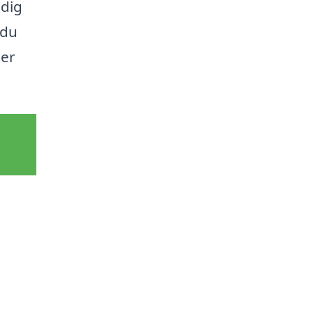
 dig
 du
der