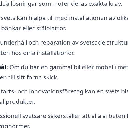
ydda lösningar som möter deras exakta krav.
svets kan hjälpa till med installationen av olik
änkar eller stålplattor.
nderhåll och reparation av svetsade struktu
en hos dina installationer.
ål:
Om du har en gammal bil eller möbel i met
n till sitt forna skick.
arts- och innovationsföretag kan en svets bis
llprodukter.
sionell svetsare säkerställer att alla arbeten f
yggnormer.