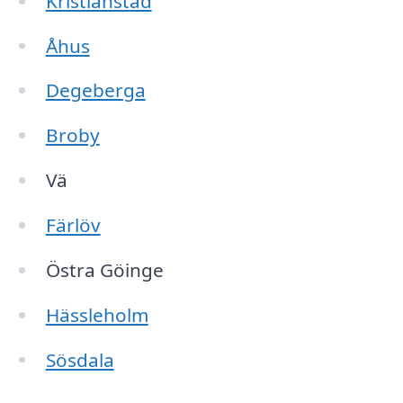
Kristianstad
Åhus
Degeberga
Broby
Vä
Färlöv
Östra Göinge
Hässleholm
Sösdala