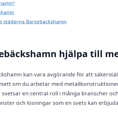
shamn?
kshamn
ande städerna Barsebäckshamn
sebäckshamn hjälpa till m
bäckshamn kan vara avgörande för att säkerstäl
Oavsett om du arbetar med metallkonstruktioner
ar svetsar en central roll i många branscher oc
jänster och lösningar som en svets kan erbjuda