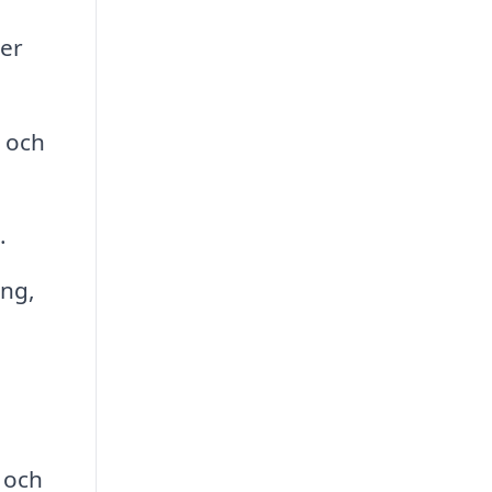
rer
t och
.
ing,
 och