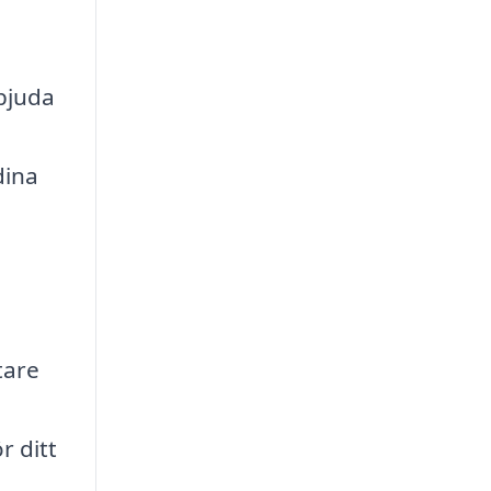
rbjuda
dina
tare
r ditt