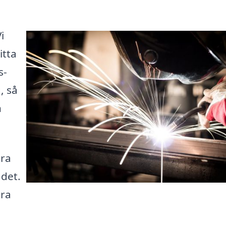
i
itta
s-
, så
n
ära
ådet.
ora