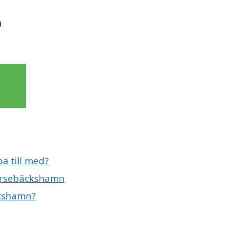
a
a till med?
Barsebäckshamn
ckshamn?