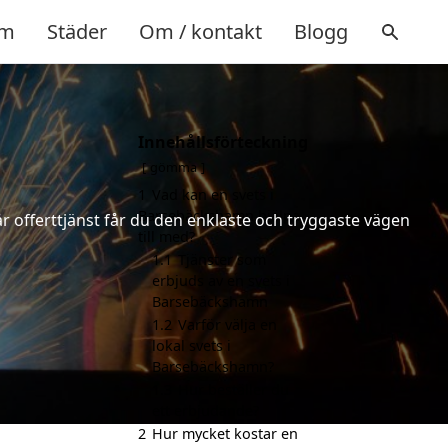
m
Städer
Om / kontakt
Blogg
Innehållsförteckning
gömma
1
Vad kan en svets i
Barsebäckshamn hjälpa
år offerttjänst får du den enklaste och tryggaste vägen
till med?
1.1
Tjänster som
erbjuds av en svets i
Barsebäckshamn
1.2
Varför välja en
lokal svets i
Barsebäckshamn?
1.3
Hur beställer du
ett erbjudande?
2
Hur mycket kostar en