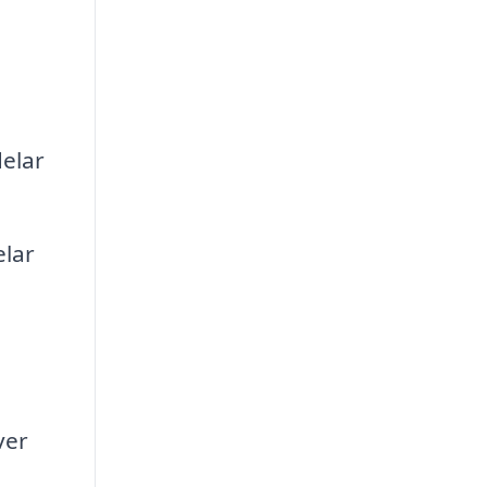
elar
elar
ver