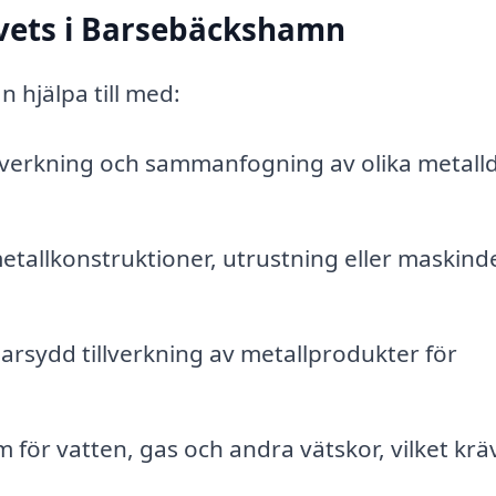
svets i Barsebäckshamn
n hjälpa till med:
lverkning och sammanfogning av olika metalld
tallkonstruktioner, utrustning eller maskind
rsydd tillverkning av metallprodukter för
 för vatten, gas och andra vätskor, vilket krä