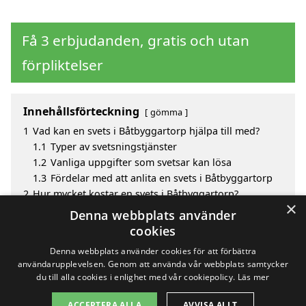
Få 3 erbjudanden, gratis och utan
förpliktelser
Innehållsförteckning
gömma
1
Vad kan en svets i Båtbyggartorp hjälpa till med?
1.1
Typer av svetsningstjänster
1.2
Vanliga uppgifter som svetsar kan lösa
1.3
Fördelar med att anlita en svets i Båtbyggartorp
2
Hur mycket kostar en svets i Båtbyggartorp?
×
3
Fördelar med att välja svets i Båtbyggartorp
Denna webbplats använder
4
Sök efter en skicklig svets i de omgivande städerna
cookies
Båtbyggartorp
Denna webbplats använder cookies för att förbättra
användarupplevelsen. Genom att använda vår webbplats samtycker
du till alla cookies i enlighet med vår cookiepolicy.
Läs mer
Copyright 2026 - Pilanto Aps
ACCEPTERA ALLA
AVVISA ALLT