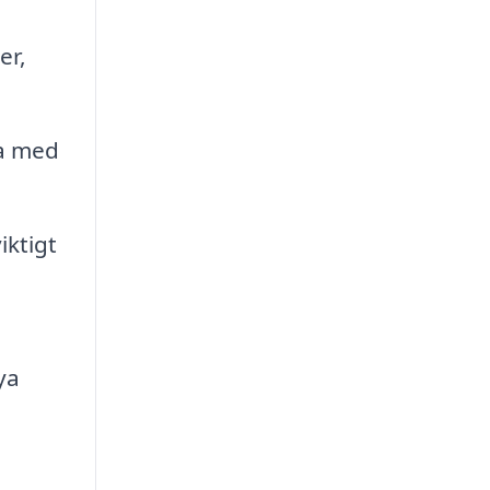
er,
ta med
iktigt
ya