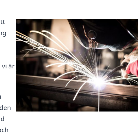
tt
ing
a
vi är
u
nden
id
och