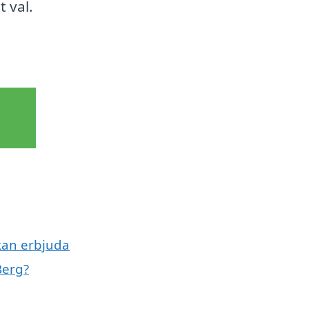
t val.
 kan erbjuda
Berg?