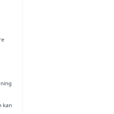
re
dning
n kan