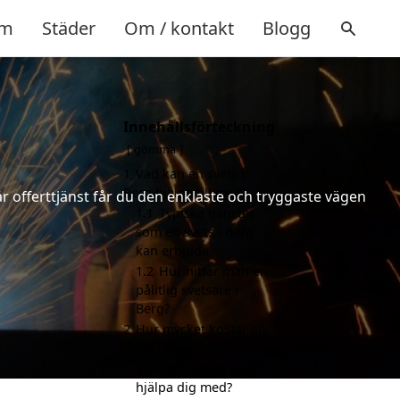
m
Städer
Om / kontakt
Blogg
Innehållsförteckning
gömma
1
Vad kan en svets i
Berg hjälpa till med?
år offerttjänst får du den enklaste och tryggaste vägen
1.1
Typiska tjänster
som en svets i Berg
kan erbjuda
1.2
Hur hittar man en
pålitlig svetsare i
Berg?
2
Hur mycket kostar en
svets i Berg?
2.1
Vad kan en svets
hjälpa dig med?