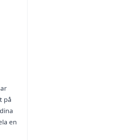
lar
t på
 dina
ela en