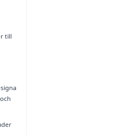
 till
esigna
 och
uder