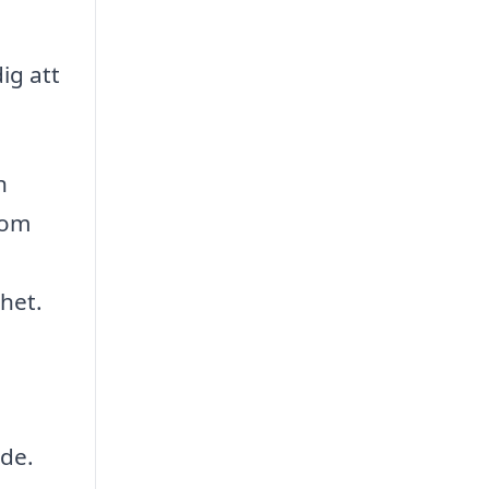
ig att
h
som
nhet.
nde.