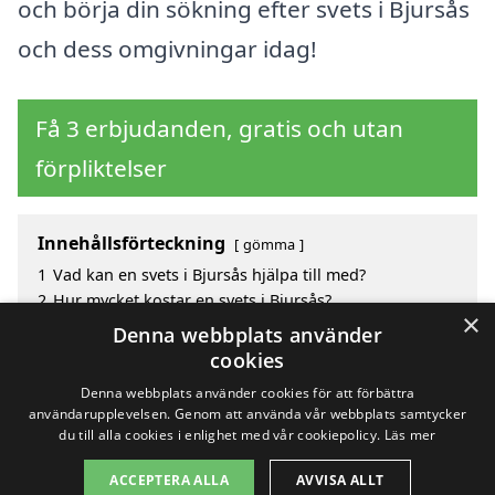
och börja din sökning efter svets i Bjursås
och dess omgivningar idag!
Få 3 erbjudanden, gratis och utan
förpliktelser
Innehållsförteckning
gömma
1
Vad kan en svets i Bjursås hjälpa till med?
2
Hur mycket kostar en svets i Bjursås?
×
3
Fördelar med att välja svets i Bjursås
Denna webbplats använder
4
Sök efter en skicklig svets i de omgivande städerna
cookies
Bjursås
Denna webbplats använder cookies för att förbättra
användarupplevelsen. Genom att använda vår webbplats samtycker
du till alla cookies i enlighet med vår cookiepolicy.
Läs mer
Copyright 2026 - Pilanto Aps
ACCEPTERA ALLA
AVVISA ALLT