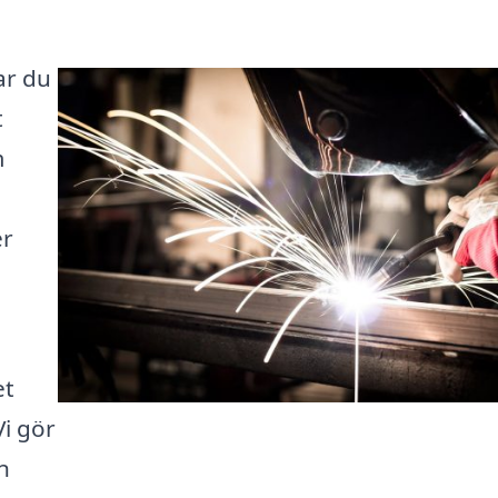
ar du
t
m
er
et
i gör
n