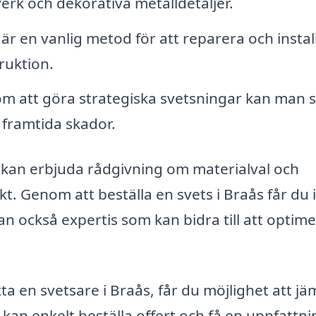
erk och dekorativa metalldetaljer.
är en vanlig metod för att reparera och instal
ruktion.
 att göra strategiska svetsningar kan man s
 framtida skador.
e kan erbjuda rådgivning om materialval och
t. Genom att beställa en svets i Braås får du 
utan också expertis som kan bidra till att optim
ta en svetsare i Braås, får du möjlighet att jä
kan enkelt beställa offert och få en uppfattni