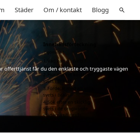
m
Städer
Om / kontakt
Blogg
Innehållsförteckning
gömma
1
Vad kan en svets i
Braås hjälpa till med?
år offerttjänst får du den enklaste och tryggaste vägen
2
Hur mycket kostar en
svets i Braås?
3
Fördelar med att välja
svets i Braås
4
Sök efter en skicklig
svets i de omgivande
städerna till Braås