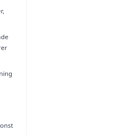
r,
ade
rer
ning
konst