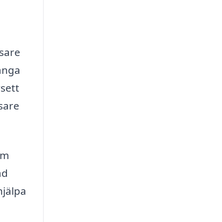
tsare
många
sett
tsare
om
ad
hjälpa