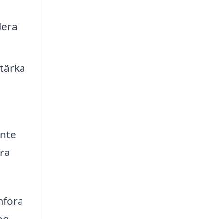
lera
tärka
inte
era
mföra
ng