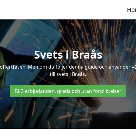
He
Svets i Braås
 i offertfasen. Men om du följer denna guide och använder v
till svets i Braås.
Få 3 erbjudanden, gratis och utan förpliktelser