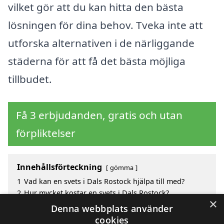
vilket gör att du kan hitta den bästa
lösningen för dina behov. Tveka inte att
utforska alternativen i de närliggande
städerna för att få det bästa möjliga
tillbudet.
Få 3 erbjudanden, gratis och utan
förpliktelser
Innehållsförteckning
gömma
1
Vad kan en svets i Dals Rostock hjälpa till med?
2
Hur mycket kostar en svets i Dals Rostock?
×
3
Fördelar med att välja svets i Dals Rostock
Denna webbplats använder
4
Sök efter en skicklig svets i de omgivande städerna
cookies