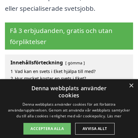
eller specialiserade svetsjobb.
Få 3 erbjudanden, gratis och utan
förpliktelser
Innehållsförteckning
gömma
1
Vad kan en svets i Eket hjälpa till med?
2
Hur mycket kostar en svets i Eket?
×
3
Fördelar med att välja svets i Eket
Denna webbplats använder
4
Sök efter en skicklig svets i de omgivande städerna
cookies
Eket
Denna webbplats använder cookies för att förbättra
användarupplevelsen. Genom att använda vår webbplats samtycker
du till alla cookies i enlighet med vår cookiepolicy.
Läs mer
Copyright 2026 - Pilanto Aps
ACCEPTERA ALLA
AVVISA ALLT
Hem
Om / kontakt
Blogg
Webbplatskarta
Villkor