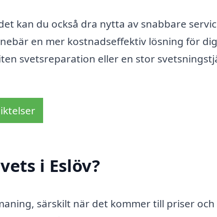
ådet kan du också dra nytta av snabbare servi
nnebär en mer kostnadseffektiv lösning för di
ten svetsreparation eller en stor svetsningstj
iktelser
ets i Eslöv?
tmaning, särskilt när det kommer till priser och