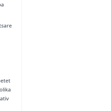
pa
tsare
betet
olika
ativ