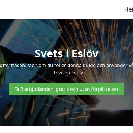
He
Svets i Eslöv
 i offertfasen. Men om du följer denna guide och använder v
till svets i Eslöv.
Få 3 erbjudanden, gratis och utan förpliktelser