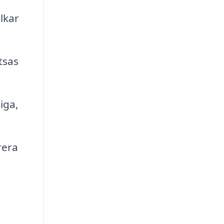
r
lkar
tsas
iga,
rera