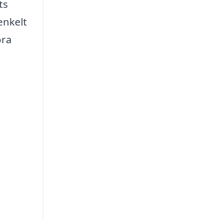
ts
enkelt
öra