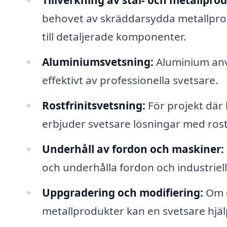
Tillverkning av stål- och metallpro
behovet av skräddarsydda metallproduk
till detaljerade komponenter.
Aluminiumsvetsning:
Aluminium anvä
effektivt av professionella svetsare.
Rostfrinitsvetsning:
För projekt där 
erbjuder svetsare lösningar med rostfr
Underhåll av fordon och maskiner:
och underhålla fordon och industriel
Uppgradering och modifiering:
Om d
metallprodukter kan en svetsare hjälp