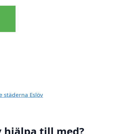
de städerna Eslöv
 hjälpa till med?