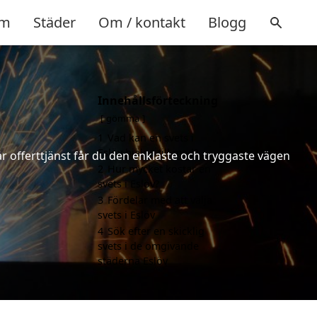
m
Städer
Om / kontakt
Blogg
Innehållsförteckning
gömma
1
Vad kan en svets i
Eslöv hjälpa till med?
år offerttjänst får du den enklaste och tryggaste vägen
2
Hur mycket kostar en
svets i Eslöv?
3
Fördelar med att välja
svets i Eslöv
4
Sök efter en skicklig
svets i de omgivande
städerna Eslöv