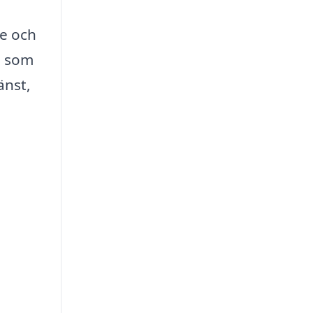
ce och
g som
änst,