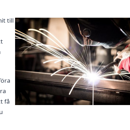
t till
tt
å
föra
era
t få
u