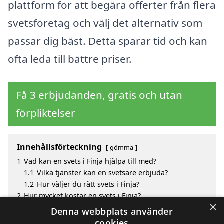
plattform för att begära offerter från flera
svetsföretag och välj det alternativ som
passar dig bäst. Detta sparar tid och kan
ofta leda till bättre priser.
Få 3 erbjudanden, gratis och utan
förpliktelser
Innehållsförteckning
gömma
1
Vad kan en svets i Finja hjälpa till med?
1.1
Vilka tjänster kan en svetsare erbjuda?
1.2
Hur väljer du rätt svets i Finja?
2
Hur mycket kostar en svets i Finja?
×
3
Fördelar med att välja svets i Finja
Denna webbplats använder
4
Sök efter en skicklig svets i de omgivande städerna
cookies