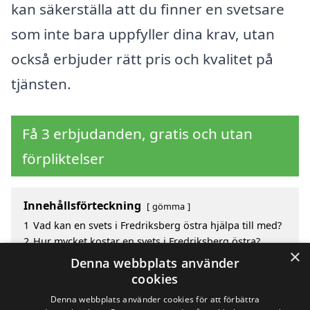
kan säkerställa att du finner en svetsare
som inte bara uppfyller dina krav, utan
också erbjuder rätt pris och kvalitet på
tjänsten.
Få 3 erbjudanden, gratis och utan
förpliktelser
Innehållsförteckning
gömma
1
Vad kan en svets i Fredriksberg östra hjälpa till med?
2
Hur mycket kostar en svets i Fredriksberg östra?
×
3
Fördelar med att välja svets i Fredriksberg östra
Denna webbplats använder
4
Sök efter en skicklig svets i de omgivande städerna
cookies
Fredriksberg östra
Denna webbplats använder cookies för att förbättra