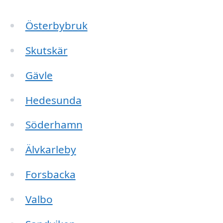
Österbybruk
Skutskär
Gävle
Hedesunda
Söderhamn
Älvkarleby
Forsbacka
Valbo