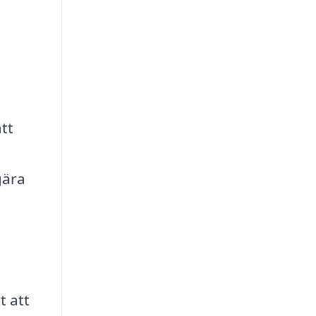
tt
gära
t att