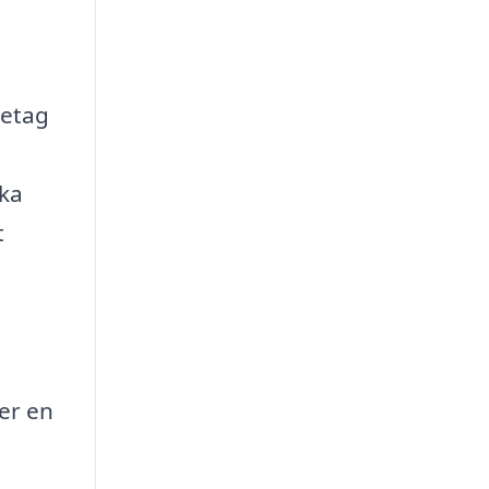
retag
ika
t
er en