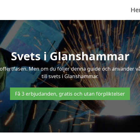
He
Svets i Glanshammar
 i offertfasen. Men om du följer denna guide och använder v
till svets i Glanshammar.
Få 3 erbjudanden, gratis och utan förpliktelser