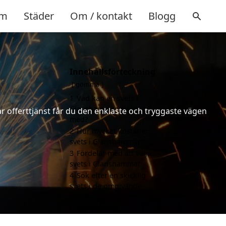
m
Städer
Om / kontakt
Blogg
Innehållsförteckning
gömma
1
Vad kan en svets i
Glanshammar hjälpa till
år offerttjänst får du den enklaste och tryggaste vägen
med?
2
Hur mycket kostar en
svets i Glanshammar?
3
Fördelar med att välja
svets i Glanshammar
4
Sök efter en skicklig
svets i de omgivande
städerna kring
Glanshammar