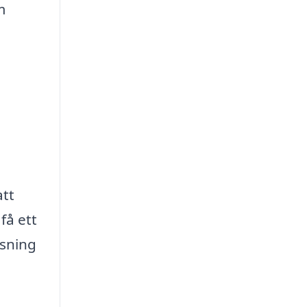
m
att
få ett
tsning