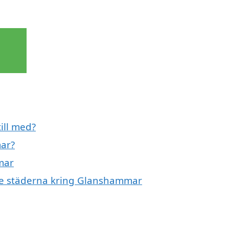
ill med?
mar?
mar
nde städerna kring Glanshammar