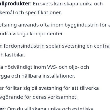
llprodukter:
En svets kan skapa unika och
emål och specifikationer.
tsning används ofta inom byggindustrin för 
ndra viktiga komponenter.
 fordonsindustrin spelar svetsning en central 
h lastbilar.
ta nödvändigt inom VVS- och olje- och
ygga och hållbara installationer.
förlitar sig på svetsning för att tillverka
vgörande för deras verksamhet.
er:
Om du vill skapa unika och estetiska