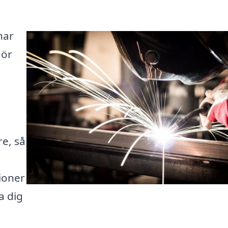
har
gör
re, så
ioner
pa dig