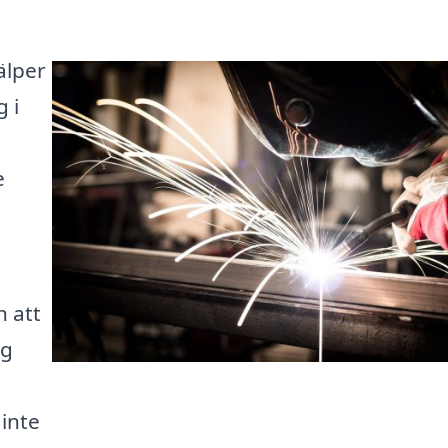
jälper
 i
e
n att
ag
 inte