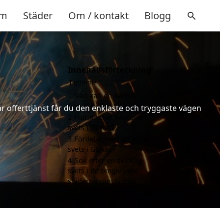
m
Städer
Om / kontakt
Blogg
Innehållsförteckning
gömma
1
Vad kan en svets i
Gonäs hjälpa till med?
år offerttjänst får du den enklaste och tryggaste vägen
2
Hur mycket kostar en
svets i Gonäs?
3
Fördelar med att välja
svets i Gonäs
4
Sök efter en skicklig
svets i de omgivande
städerna runt Gonäs