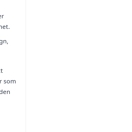
er
het.
gn,
tt
er som
 den