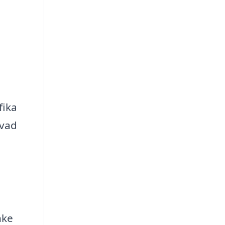
fika
 vad
nke