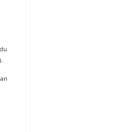
 du
g.
kan