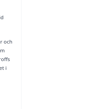
id
r och
om
roffs
t i