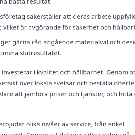
nå bästa resultat.
sföretag säkerställer att deras arbete uppfyll
, vilket är avgörande för säkerhet och hållbar
ger gärna råd angående materialval och desi
timera slutresultatet.
u investerar i kvalitet och hållbarhet. Genom a
ersikt över lokala svetsar och beställa offert
lare att jämföra priser och tjänster, och hitta
bjuder olika nivåer av service, från enkel
gsprojekt. Genom att definiera dina behov på