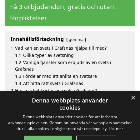
Få 3 erbjudanden, gratis och utan
förpliktelser
Innehållsförteckning
gömma
1
Vad kan en svets i Gräfsnäs hjälpa till med?
1.1
Olika typer av svetsning
1.2
Vanliga tjänster som erbjuds av en svets i
Gräfsnäs
1.3
Fördelar med att anlita en svetsare
1.4
Att hitta rätt svets i Gräfsnäs
2
Hur mycket kostar en svets i Gräfsnäs?
×
3
Fördelar med att välja svets i Gräfsnäs
Denna webbplats använder
4
Sök efter en skicklig svets i de omgivande städerna
cookies
till Gräfsnäs
Denna webbplats använder cookies för att förbättra
användarupplevelsen. Genom att använda vår webbplats samtycker
du till alla cookies i enlighet med vår cookiepolicy.
Läs mer