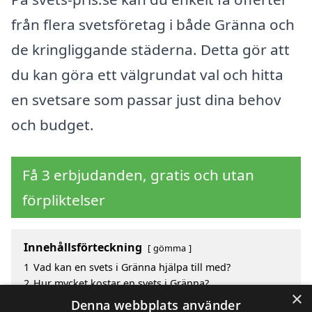
från flera svetsföretag i både Gränna och
de kringliggande städerna. Detta gör att
du kan göra ett välgrundat val och hitta
en svetsare som passar just dina behov
och budget.
Få 3 erbjudanden, gratis och utan
förpliktelser
Innehållsförteckning
gömma
1
Vad kan en svets i Gränna hjälpa till med?
2
Hur mycket kostar en svets i Gränna?
×
3
Fördelar med att välja svets i Gränna
Denna webbplats använder