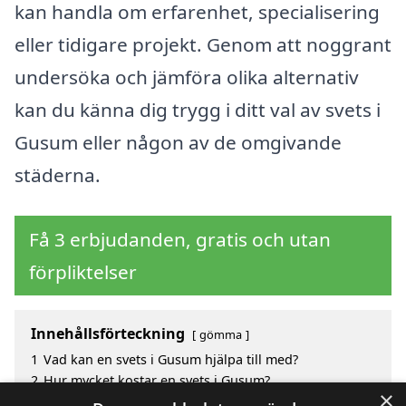
kan handla om erfarenhet, specialisering
eller tidigare projekt. Genom att noggrant
undersöka och jämföra olika alternativ
kan du känna dig trygg i ditt val av svets i
Gusum eller någon av de omgivande
städerna.
Få 3 erbjudanden, gratis och utan
förpliktelser
Innehållsförteckning
gömma
1
Vad kan en svets i Gusum hjälpa till med?
2
Hur mycket kostar en svets i Gusum?
×
3
Fördelar med att välja svets i Gusum