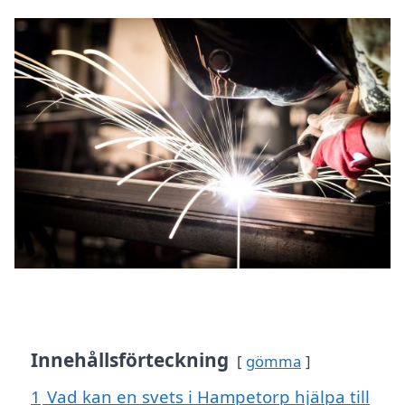
Innehållsförteckning
gömma
1
Vad kan en svets i Hampetorp hjälpa till