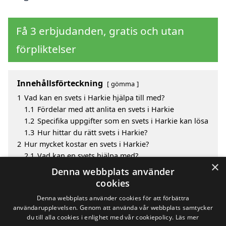
Få 3 erbjudanden, gratis och utan
förpliktelser
Innehållsförteckning
gömma
1
Vad kan en svets i Harkie hjälpa till med?
1.1
Fördelar med att anlita en svets i Harkie
1.2
Specifika uppgifter som en svets i Harkie kan lösa
1.3
Hur hittar du rätt svets i Harkie?
2
Hur mycket kostar en svets i Harkie?
2.1
Vad kan en svets hjälpa med?
×
3
Fördelar med att välja svets i Harkie
Denna webbplats använder
4
Sök efter en skicklig svets i de omgivande städerna
cookies
till Harkie
Denna webbplats använder cookies för att förbättra
användarupplevelsen. Genom att använda vår webbplats samtycker
du till alla cookies i enlighet med vår cookiepolicy.
Läs mer