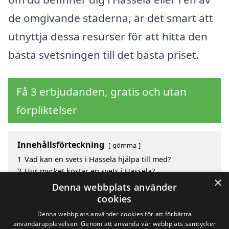
de omgivande städerna, är det smart att
utnyttja dessa resurser för att hitta den
bästa svetsningen till det bästa priset.
Få 3 erbjudanden, gratis och utan
förpliktelser
Innehållsförteckning
gömma
1
Vad kan en svets i Hassela hjälpa till med?
2
Hur mycket kostar en svets i Hassela?
×
3
Fördelar med att välja svets i Hassela
Denna webbplats använder
4
Sök efter en skicklig svets i de omgivande städerna
cookies
till Hassela
Denna webbplats använder cookies för att förbättra
användarupplevelsen. Genom att använda vår webbplats samtycker