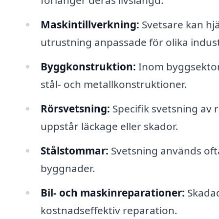
förlänger deras livslängd.
Maskintillverkning:
Svetsare kan hjä
utrustning anpassade för olika indust
Byggkonstruktion:
Inom byggsektor
stål- och metallkonstruktioner.
Rörsvetsning:
Specifik svetsning av r
uppstår läckage eller skador.
Stålstommar:
Svetsning används ofta 
byggnader.
Bil- och maskinreparationer:
Skadad
kostnadseffektiv reparation.