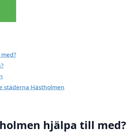
l med?
n?
n
nde städerna Hästholmen
tholmen hjälpa till med?