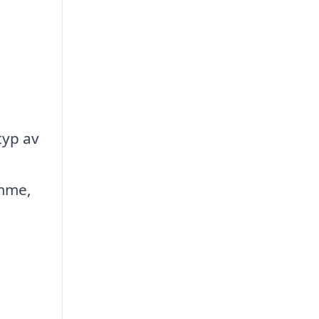
typ av
imme,