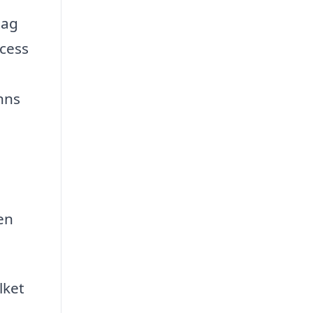
tag
cess
inns
i
en
lket