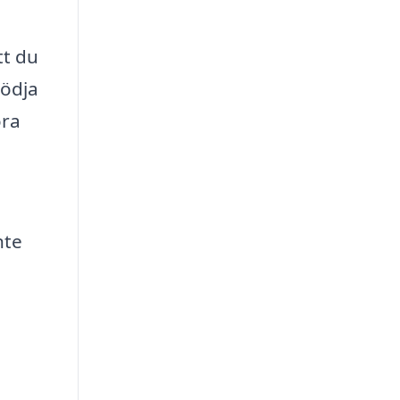
tt du
tödja
öra
nte