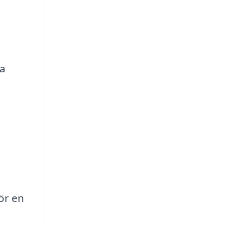
a
ör en