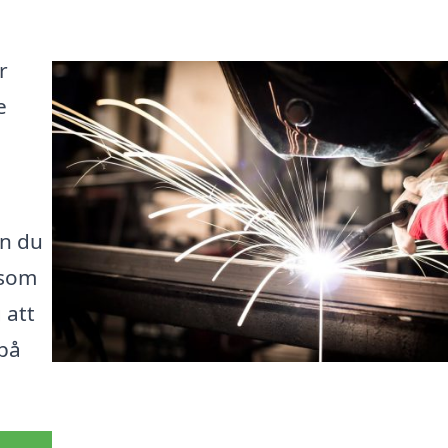
r
e
an du
 som
 att
 på