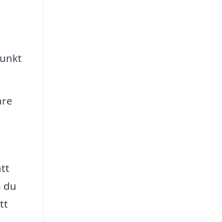
punkt
are
tt
n du
tt