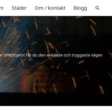
m
Städer
Om / kontakt
Blogg
Innehållsförteckning
gömma
1
Vad kan en svets i
Hästholmen hjälpa till
år offerttjänst får du den enklaste och tryggaste vägen
med?
2
Hur mycket kostar en
svets i Hästholmen?
3
Fördelar med att välja
svets i Hästholmen
4
Sök efter en skicklig
svets i de omgivande
städerna Hästholmen