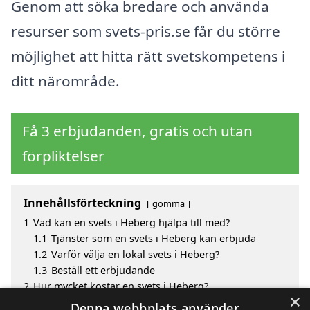
Genom att söka bredare och använda
resurser som svets-pris.se får du större
möjlighet att hitta rätt svetskompetens i
ditt närområde.
Få 3 erbjudanden, gratis och utan
förpliktelser
Innehållsförteckning
gömma
1
Vad kan en svets i Heberg hjälpa till med?
1.1
Tjänster som en svets i Heberg kan erbjuda
1.2
Varför välja en lokal svets i Heberg?
1.3
Beställ ett erbjudande
2
Hur mycket kostar en svets i Heberg?
×
3
Fördelar med att välja svets i Heberg
Denna webbplats använder