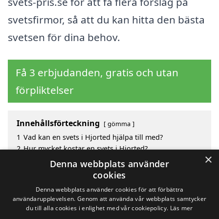
svets-pris.se för att få flera förslag på
svetsfirmor, så att du kan hitta den bästa
svetsen för dina behov.
Få 3 erbjudanden, gratis och utan
förpliktelser
Innehållsförteckning
gömma
1
Vad kan en svets i Hjorted hjälpa till med?
2
Hur mycket kostar en svets i Hjorted?
×
3
Fördelar med att välja svets i Hjorted
Denna webbplats använder
4
Sök efter en skicklig svets i de omgivande städerna
cookies
till Hjorted
Denna webbplats använder cookies för att förbättra
användarupplevelsen. Genom att använda vår webbplats samtycker
du till alla cookies i enlighet med vår cookiepolicy.
Läs mer