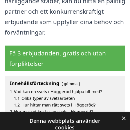
närliggande städer, kan du hitta en pålitlig
partner och ett konkurrenskraftigt
erbjudande som uppfyller dina behov och
förväntningar.
Få 3 erbjudanden, gratis och utan
förpliktelser
Innehållsförteckning
gömma
1
Vad kan en svets i Höggeröd hjälpa till med?
1.1
Olika typer av svetsarbeten
1.2
Hur hittar man rätt svets i Höggeröd?
2
Hur mycket kostar en svets i Höggeröd?
×
3
Fördelar med att välja svets i Höggeröd
Denna webbplats använder
4
Sök efter en skicklig svets i de omgivande städerna
cookies