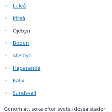
Luleå
Piteå
Öjebyn
Boden
Älvsbyn
Haparanda
Kalix
Sundsvall
Genom att söka efter svets i dessa städer