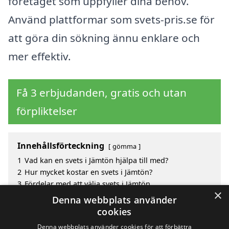
företaget som uppfyller dina behov.
Använd plattformar som svets-pris.se för
att göra din sökning ännu enklare och
mer effektiv.
Få 3 erbjudanden, gratis och utan
förpliktelser
Innehållsförteckning
gömma
1
Vad kan en svets i Jämtön hjälpa till med?
2
Hur mycket kostar en svets i Jämtön?
3
Fördelar med att välja svets i Jämtön
×
3.1
Vad kan en svets hjälpa till med?
Denna webbplats använder
4
Sök efter en skicklig svets i de omgivande städerna
cookies
Jämtön
Denna webbplats använder cookies för att förbättra