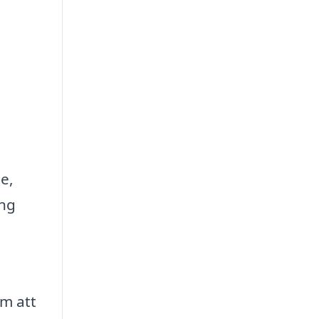
e,
ing
om att