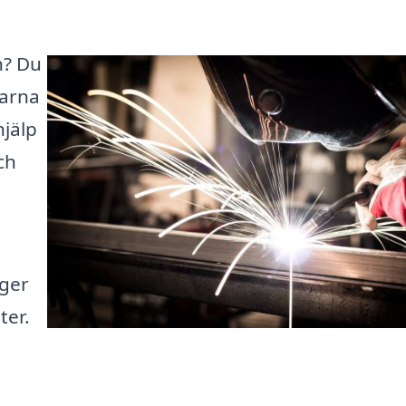
n? Du
farna
hjälp
ch
 ger
ter.