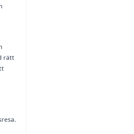
m
n
 rätt
tt
sresa.