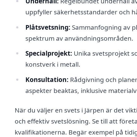
Underhåll:
Regelbundet underhåll av 
uppfyller säkerhetsstandarder och hå
Plåtsvetsning:
Sammanfogning av plå
spektrum av användningsområden.
Specialprojekt:
Unika svetsprojekt so
konstverk i metall.
Konsultation:
Rådgivning och planerin
aspekter beaktas, inklusive material
När du väljer en svets i Järpen är det vik
och effektiv svetslösning. Se till att fö
kvalifikationerna. Begär exempel på tidi