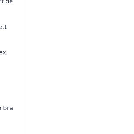
tt de
ett
ex.
n bra