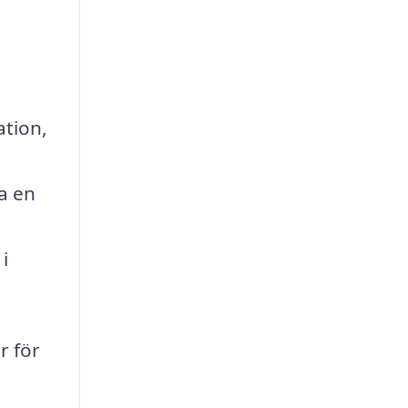
ation,
a en
i
r för