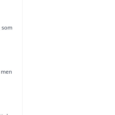
, som
a men