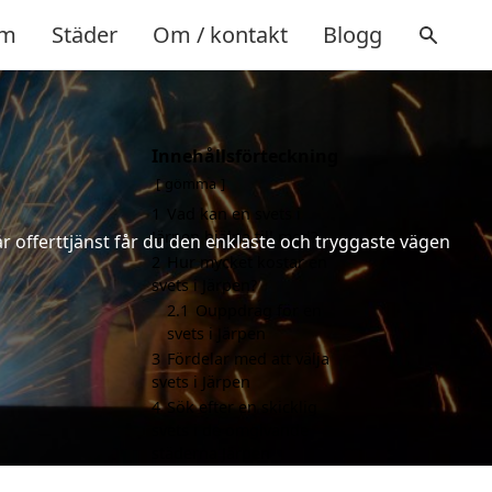
m
Städer
Om / kontakt
Blogg
Innehållsförteckning
gömma
1
Vad kan en svets i
Järpen hjälpa till med?
år offerttjänst får du den enklaste och tryggaste vägen
2
Hur mycket kostar en
svets i Järpen?
2.1
Ouppdrag för en
svets i Järpen
3
Fördelar med att välja
svets i Järpen
4
Sök efter en skicklig
svets i de omgivande
städerna Järpen