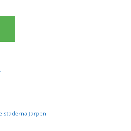
?
de städerna Järpen