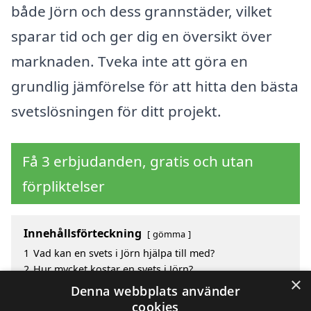
både Jörn och dess grannstäder, vilket
sparar tid och ger dig en översikt över
marknaden. Tveka inte att göra en
grundlig jämförelse för att hitta den bästa
svetslösningen för ditt projekt.
Få 3 erbjudanden, gratis och utan
förpliktelser
Innehållsförteckning
gömma
1
Vad kan en svets i Jörn hjälpa till med?
2
Hur mycket kostar en svets i Jörn?
×
3
Fördelar med att välja svets i Jörn
Denna webbplats använder
4
Sök efter en skicklig svets i de omgivande städerna
cookies