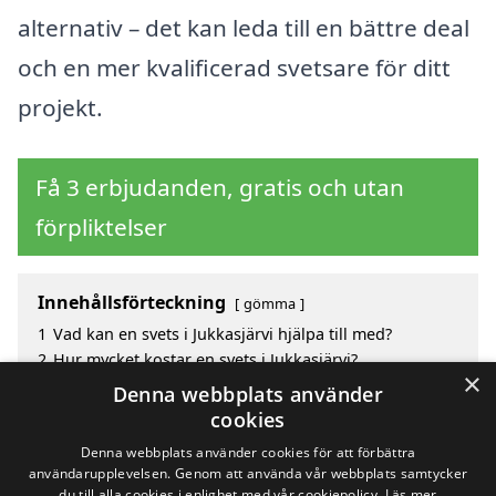
alternativ – det kan leda till en bättre deal
och en mer kvalificerad svetsare för ditt
projekt.
Få 3 erbjudanden, gratis och utan
förpliktelser
Innehållsförteckning
gömma
1
Vad kan en svets i Jukkasjärvi hjälpa till med?
2
Hur mycket kostar en svets i Jukkasjärvi?
×
3
Fördelar med att välja svets i Jukkasjärvi
Denna webbplats använder
4
Sök efter en skicklig svets i de omgivande städerna
cookies
Jukkasjärvi
Denna webbplats använder cookies för att förbättra
användarupplevelsen. Genom att använda vår webbplats samtycker
du till alla cookies i enlighet med vår cookiepolicy.
Läs mer