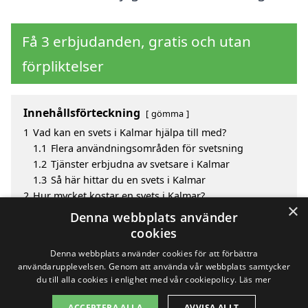
Få 3 erbjudanden, gratis och utan
förpliktelser
Innehållsförteckning
gömma
1
Vad kan en svets i Kalmar hjälpa till med?
1.1
Flera användningsområden för svetsning
1.2
Tjänster erbjudna av svetsare i Kalmar
1.3
Så här hittar du en svets i Kalmar
2
Hur mycket kostar en svets i Kalmar?
×
3
Fördelar med att välja svets i Kalmar
Denna webbplats använder
4
Sök efter en skicklig svets i de omgivande städerna
cookies
till Kalmar
Denna webbplats använder cookies för att förbättra
användarupplevelsen. Genom att använda vår webbplats samtycker
du till alla cookies i enlighet med vår cookiepolicy.
Läs mer
Copyright 2026 - Pilanto Aps
ACCEPTERA ALLA
AVVISA ALLT