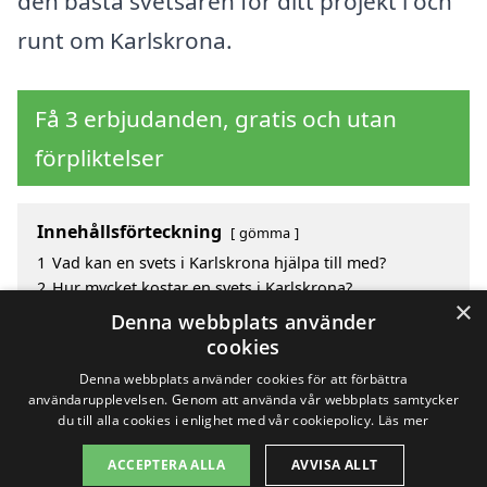
den bästa svetsaren för ditt projekt i och
runt om Karlskrona.
Få 3 erbjudanden, gratis och utan
förpliktelser
Innehållsförteckning
gömma
1
Vad kan en svets i Karlskrona hjälpa till med?
2
Hur mycket kostar en svets i Karlskrona?
×
3
Fördelar med att välja svets i Karlskrona
Denna webbplats använder
4
Sök efter en skicklig svets i de omgivande städerna
cookies
Karlskrona
Denna webbplats använder cookies för att förbättra
användarupplevelsen. Genom att använda vår webbplats samtycker
du till alla cookies i enlighet med vår cookiepolicy.
Läs mer
Copyright 2026 - Pilanto Aps
ACCEPTERA ALLA
AVVISA ALLT