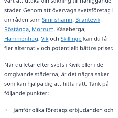
värt att utöka din sökning till närliggande
städer. Genom att överväga svetsföretag i
områden som
Simrishamn
,
Brantevik
,
Röstånga
,
Mörrum
, Kåseberga,
Hammenhög
,
Vik
och
Skillinge
kan du få
fler alternativ och potentiellt bättre priser.
När du letar efter svets i Kivik eller i de
omgivande städerna, är det några saker
som kan hjälpa dig att hitta rätt. Tänk på
följande punkter:
Jämför olika företags erbjudanden och