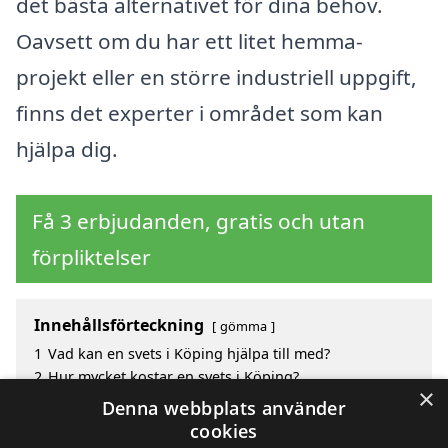
det bästa alternativet för dina behov.
Oavsett om du har ett litet hemma-
projekt eller en större industriell uppgift,
finns det experter i området som kan
hjälpa dig.
Få 3 erbjudanden, gratis och utan
förpliktelser
Innehållsförteckning
gömma
1
Vad kan en svets i Köping hjälpa till med?
2
Hur mycket kostar en svets i Köping?
×
3
Fördelar med att välja svets i Köping
Denna webbplats använder
4
Sök efter en skicklig svets i de omgivande städerna
cookies
Köping