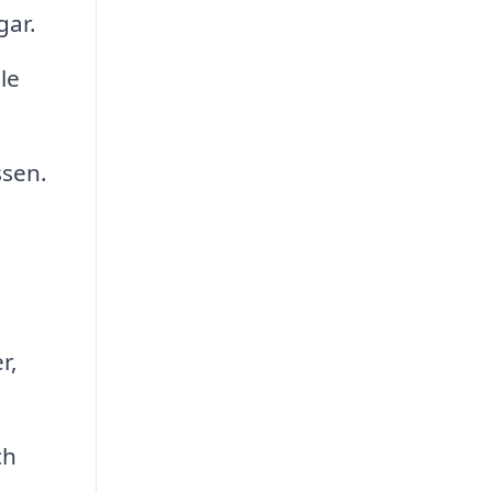
gar.
le
ssen.
r,
ch