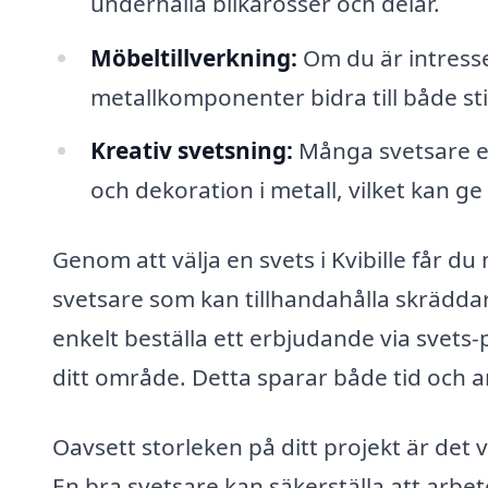
underhålla bilkarosser och delar.
Möbeltillverkning:
Om du är intress
metallkomponenter bidra till både stil
Kreativ svetsning:
Många svetsare er
och dekoration i metall, vilket kan ge 
Genom att välja en svets i Kvibille får 
svetsare som kan tillhandahålla skräddar
enkelt beställa ett erbjudande via svets-p
ditt område. Detta sparar både tid och an
Oavsett storleken på ditt projekt är det 
En bra svetsare kan säkerställa att arbet