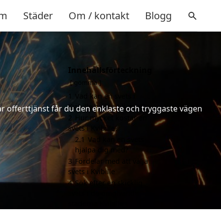
m
Städer
Om / kontakt
Blogg
Innehållsförteckning
gömma
1
Vad kan en svets i
Kvibille hjälpa till med?
år offerttjänst får du den enklaste och tryggaste vägen
2
Hur mycket kostar en
svets i Kvibille?
2.1
Vad kan en svets
hjälpa dig med?
3
Fördelar med att välja
svets i Kvibille
4
Sök efter en skicklig
svets i de omgivande
städerna Kvibille