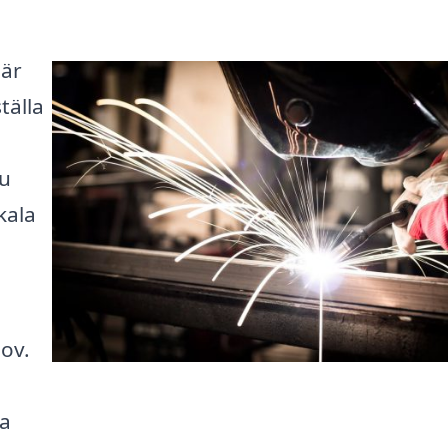
 är
tälla
du
kala
hov.
ja