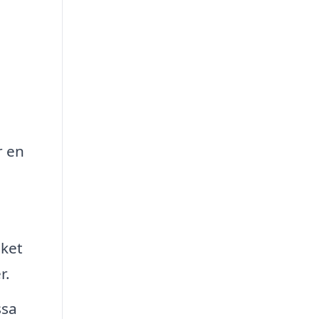
r en
lket
r.
ssa