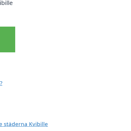
bille
?
e städerna Kvibille