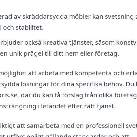
erad av skräddarsydda möbler kan svetsning 
 och stabilitet.
bjuder också kreativa tjänster, såsom konstv
en unik prägel till ditt hem eller företag.
du möjlighet att arbeta med kompetenta och erf
sydda lösningar för dina specifika behov. Du
ris.se, där du kan få förslag från olika företa
strängning i letandet efter rätt tjänst.
viktigt att samarbeta med en professionell sve
et utförs enligt gällande standarder och att