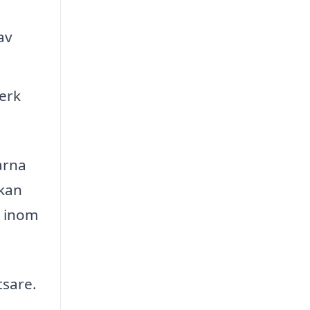
av
erk
arna
 kan
g inom
tsare.