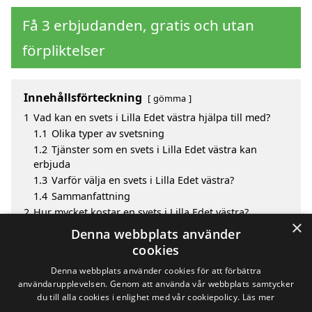
Få 3 erbjudanden, gratis och utan
förpliktelser
Innehållsförteckning
gömma
1
Vad kan en svets i Lilla Edet västra hjälpa till med?
1.1
Olika typer av svetsning
1.2
Tjänster som en svets i Lilla Edet västra kan
erbjuda
1.3
Varför välja en svets i Lilla Edet västra?
1.4
Sammanfattning
2
Hur mycket kostar en svets i Lilla Edet västra?
×
3
Fördelar med att välja svets i Lilla Edet västra
Denna webbplats använder
4
Sök efter en skicklig svets i de omgivande städerna
cookies
Lilla Edet västra
Denna webbplats använder cookies för att förbättra
användarupplevelsen. Genom att använda vår webbplats samtycker
du till alla cookies i enlighet med vår cookiepolicy.
Läs mer