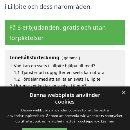
i Lillpite och dess närområden.
Få 3 erbjudanden, gratis och utan
förpliktelser
Innehållsförteckning
gömma
1
Vad kan en svets i Lillpite hjälpa till med?
1.1
Tjänster och uppgifter en svets kan utföra
1.2
Fördelar med att anlita en svets i Lillpite
2
Hur mycket kostar en svets i Lillpite?
×
3
Fördelar med att välja svets i Lillpite
Denna webbplats använder
4
Sök efter en skicklig svets i de omgivande städerna
cookies
till Lillpite
Denna webbplats använder cookies för att förbättra
användarupplevelsen. Genom att använda vår webbplats samtycker
du till alla cookies i enlighet med vår cookiepolicy.
Läs mer