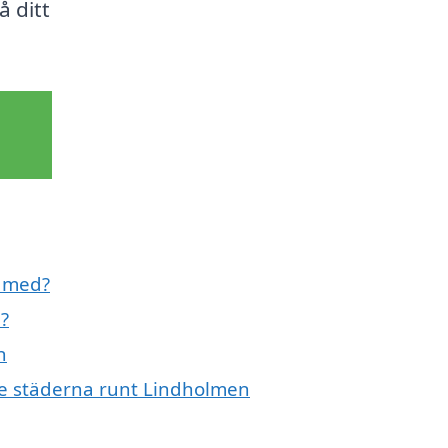
å ditt
l med?
?
n
nde städerna runt Lindholmen