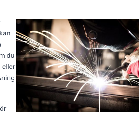
r
 kan
a
om du
 eller
sning
för