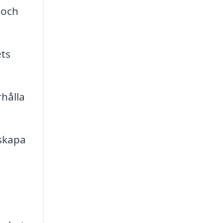
 och
ets
hålla
 skapa