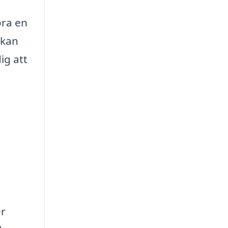
öra en
 kan
ig att
er