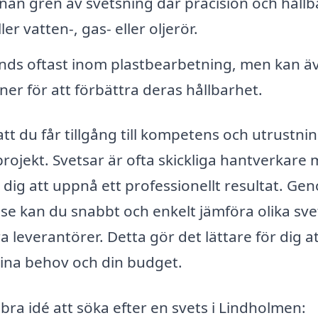
nan gren av svetsning där präcision och hållb
er vatten-, gas- eller oljerör.
ds oftast inom plastbearbetning, men kan ä
ner för att förbättra deras hållbarhet.
att du får tillgång till kompetens och utrustni
rojekt. Svetsar är ofta skickliga hantverkare
dig att uppnå ett professionellt resultat. Ge
se kan du snabbt och enkelt jämföra olika sve
a leverantörer. Detta gör det lättare för dig a
dina behov och din budget.
bra idé att söka efter en svets i Lindholmen: