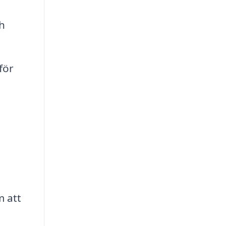
h
för
m att