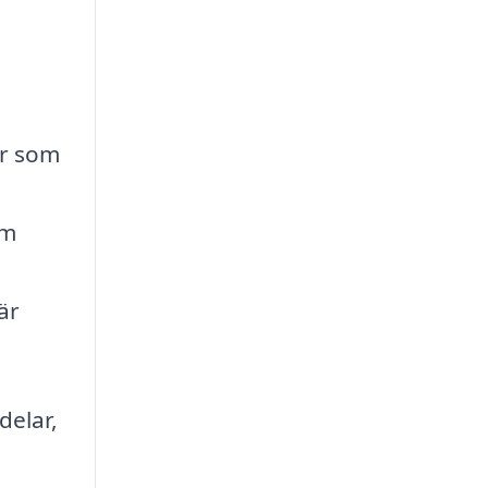
er som
em
är
delar,