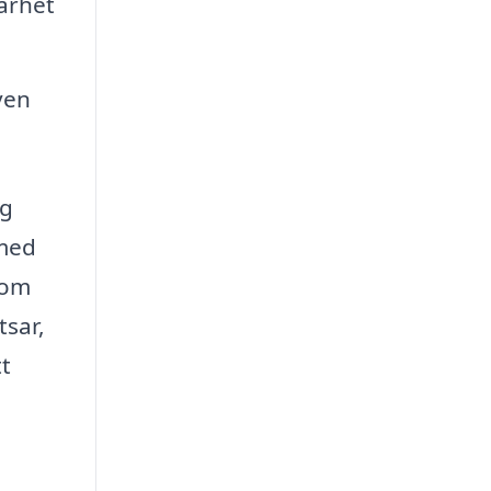
arhet
ven
ng
 med
nom
tsar,
tt