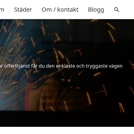
m
Städer
Om / kontakt
Blogg
Innehållsförteckning
gömma
1
Vad kan en svets i
Lindholmen hjälpa till
år offerttjänst får du den enklaste och tryggaste vägen
med?
2
Hur mycket kostar en
svets i Lindholmen?
3
Fördelar med att välja
svets i Lindholmen
4
Sök efter en skicklig
svets i de omgivande
städerna runt
Lindholmen