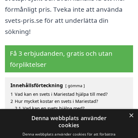
förmånligt pris. Tveka inte att använda
svets-pris.se för att underlätta din
sökning!
Få 3 erbjudanden, gratis och utan
förpliktelser
Innehållsförteckning
gömma
1
Vad kan en svets i Mariestad hjälpa till med?
2
Hur mycket kostar en svets i Mariestad?
2.1
Vad kan en svets hjälpa med?
×
3
Fördelar med att välja svets i Mariestad
Denna webbplats använder
4
Sök efter en skicklig svets i de omgivande städerna
cookies
Mariestad
Denna webbplats använder cookies för att förbättra