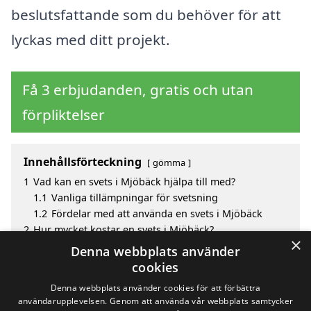
beslutsfattande som du behöver för att
lyckas med ditt projekt.
Få 3 erbjudanden, gratis och utan
förpliktelser
Innehållsförteckning
gömma
1
Vad kan en svets i Mjöbäck hjälpa till med?
1.1
Vanliga tillämpningar för svetsning
1.2
Fördelar med att använda en svets i Mjöbäck
2
Hur mycket kostar en svets i Mjöbäck?
×
3
Fördelar med att välja svets i Mjöbäck
Denna webbplats använder
4
Sök efter en skicklig svets i de omgivande städerna
cookies
Mjöbäck
Denna webbplats använder cookies för att förbättra
användarupplevelsen. Genom att använda vår webbplats samtycker