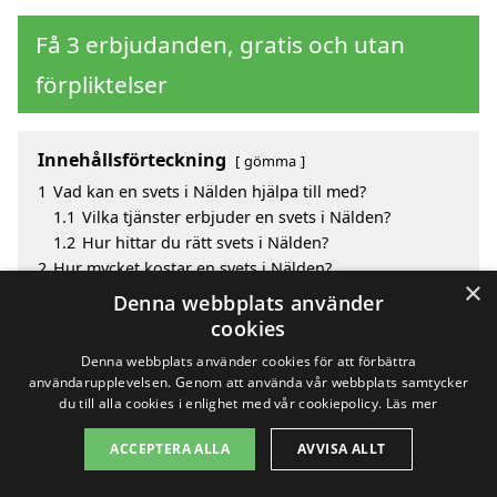
Få 3 erbjudanden, gratis och utan
förpliktelser
Innehållsförteckning
gömma
1
Vad kan en svets i Nälden hjälpa till med?
1.1
Vilka tjänster erbjuder en svets i Nälden?
1.2
Hur hittar du rätt svets i Nälden?
2
Hur mycket kostar en svets i Nälden?
×
3
Fördelar med att välja svets i Nälden
Denna webbplats använder
4
Sök efter en skicklig svets i de omgivande städerna
cookies
Nälden
Denna webbplats använder cookies för att förbättra
användarupplevelsen. Genom att använda vår webbplats samtycker
du till alla cookies i enlighet med vår cookiepolicy.
Läs mer
Copyright 2026 - Pilanto Aps
ACCEPTERA ALLA
AVVISA ALLT
Hem
Om / kontakt
Blogg
Webbplatskarta
Villkor