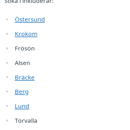
söka i inkluderar:
Östersund
Krokom
Frösön
Alsen
Bräcke
Berg
Lund
Torvalla