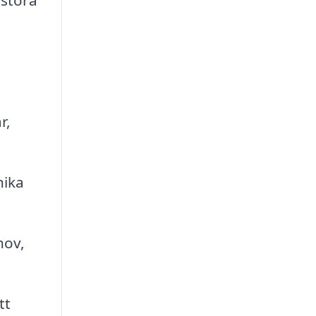
 stora
r,
nika
hov,
tt