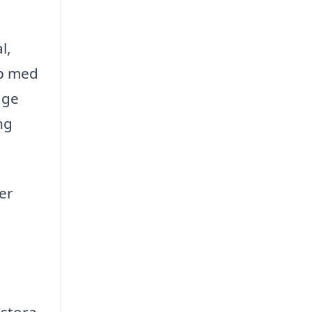
l,
lp med
 ge
ng
er