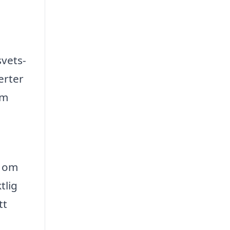
svets-
erter
om
e om
tlig
tt