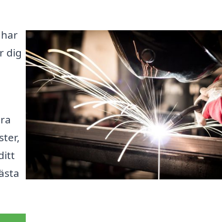
 har
r dig
ära
ster,
ditt
bästa