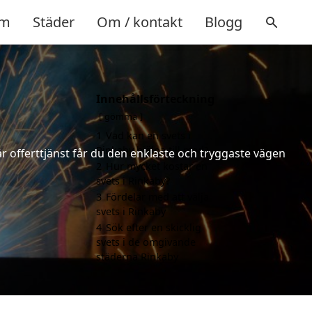
m
Städer
Om / kontakt
Blogg
Innehållsförteckning
gömma
1
Vad kan en svets i
Rinkaby hjälpa till med?
år offerttjänst får du den enklaste och tryggaste vägen
2
Hur mycket kostar en
svets i Rinkaby?
3
Fördelar med att välja
svets i Rinkaby
4
Sök efter en skicklig
svets i de omgivande
städerna Rinkaby