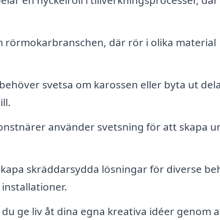
lar en nyckelroll i tillverkningsprocesser, där
.
m rörmokarbranschen, där rör i olika material
ehöver svetsa om karossen eller byta ut dela
ll.
stnärer använder svetsning för att skapa u
kapa skräddarsydda lösningar för diverse be
installationer.
u ge liv åt dina egna kreativa idéer genom a