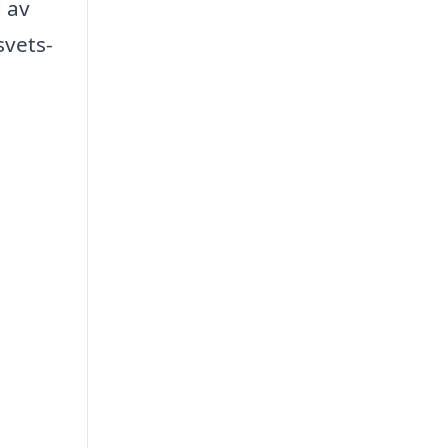
d av
svets-