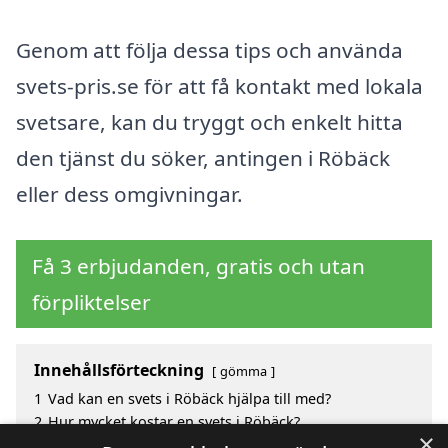
Genom att följa dessa tips och använda
svets-pris.se för att få kontakt med lokala
svetsare, kan du tryggt och enkelt hitta
den tjänst du söker, antingen i Röbäck
eller dess omgivningar.
Få 3 erbjudanden, gratis och utan
förpliktelser
Innehållsförteckning
gömma
1
Vad kan en svets i Röbäck hjälpa till med?
2
Hur mycket kostar en svets i Röbäck?
×
3
Fördelar med att välja svets i Röbäck