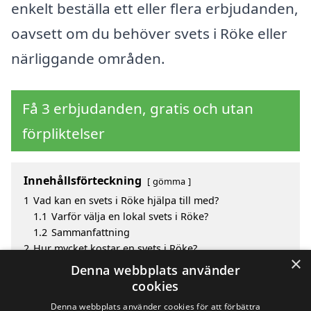
enkelt beställa ett eller flera erbjudanden,
oavsett om du behöver svets i Röke eller
närliggande områden.
Få 3 erbjudanden, gratis och utan
förpliktelser
Innehållsförteckning
gömma
1
Vad kan en svets i Röke hjälpa till med?
1.1
Varför välja en lokal svets i Röke?
1.2
Sammanfattning
2
Hur mycket kostar en svets i Röke?
×
3
Fördelar med att välja svets i Röke
Denna webbplats använder
4
Sök efter en skicklig svets i de omgivande städerna
cookies
Röke
Denna webbplats använder cookies för att förbättra