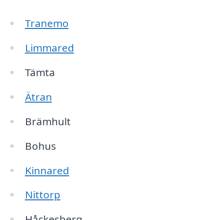
Tranemo
Limmared
Tämta
Ätran
Brämhult
Bohus
Kinnared
Nittorp
Håckesberg